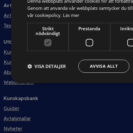
Denna webbplats använder cookies för att förbättr
Avtal
Genom att använda vår webbplats samtycker du till 
vår cookiepolicy.
Läs mer
Avtalshantering
Testa kostnadsfritt
Strikt
Prestanda
Inrik
nödvändigt
Utbildning
Kurser
Kurspaket
VISA DETALJER
AVVISA ALLT
Abonnemang
Webbinarium
Kunskapsbank
Guider
Avtalsmallar
Nyheter