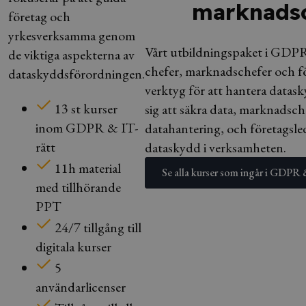
marknads
företag och
yrkesverksamma genom
Vårt utbildningspaket i GDPR 
de viktiga aspekterna av
chefer, marknadschefer och fö
dataskyddsförordningen.
verktyg för att hantera datas
13 st kurser
sig att säkra data, marknadsche
inom GDPR & IT-
datahantering, och företagsleda
rätt
dataskydd i verksamheten.
11h material
Se alla kurser som ingår i GDPR 
med tillhörande
PPT
24/7 tillgång till
digitala kurser
5
användarlicenser