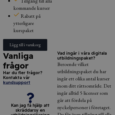
Tillgång till alla
kommande kurser
Rabatt på
ytterligare
kurspaket
Lägg till i varukorg
Vanliga
Vad ingår i våra digitala
utbildningspaket?
frågor
Beroende vilket
utbildningspaket du har
Har du fler frågor?
Kontakta vår
ingår ett olika antal kurser
kundsupport
inom ditt rättsområde. Det
ingår alltid 5 licenser som
går att fördela på
Kan jag få hjälp att
nyckelpersoner i företaget.
skräddarsy en
Du får även tillgång till alla