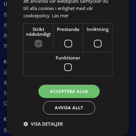
att använda vår webbplats samtycker du
Utbildning
till alla cookies i enlighet med vår
Kurser
cookiepolicy.
Läs mer
Kurspaket
Strikt
Prestanda
Inriktning
nödvändigt
Abonnemang
Webbinarium
Funktioner
Kunskapsbank
Guider
Avtalsmallar
ACCEPTERA ALLA
Nyheter
Ordlista
AVVISA ALLT
Kontakt
VISA DETALJER
Kontakt