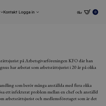
0
Kontakt
Logga in
0
kr
rättsjurist på Arbetsgivarföreningen KFO där han
us har arbetat som arbetsrättsjurist i 20 år på olika
andling som berör många anställda med flera olika
ösa ett infekterat problem mellan en chef och anställd
om arbetsrättsjurist och medlemsföretaget som är det