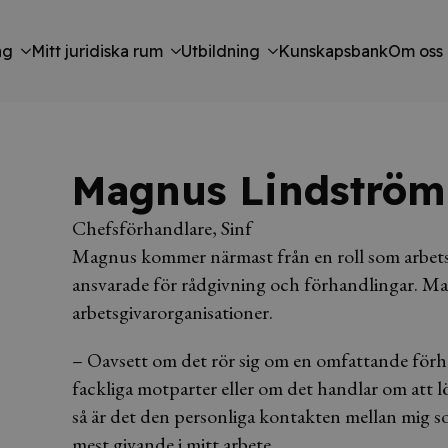
ng
Mitt juridiska rum
Utbildning
Kunskapsbank
Om oss
Magnus Lindström
Chefsförhandlare, Sinf
Magnus kommer närmast från en roll som arbets
ansvarade för rådgivning och förhandlingar. Magn
arbetsgivarorganisationer.
– Oavsett om det rör sig om en omfattande förh
fackliga motparter eller om det handlar om att l
så är det den personliga kontakten mellan mig s
mest givande i mitt arbete.