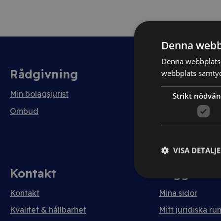
Denna webb
Denna webbplats 
Rådgivning
Avtal
webbplats samtyck
Min bolagsjurist
Avtalshantering
Strikt nödvän
Testa kostnadsfri
Ombud
VISA DETALJ
Kontakt
Logga in
Kontakt
Mina sidor
Kvalitet & hållbarhet
Mitt juridiska ru