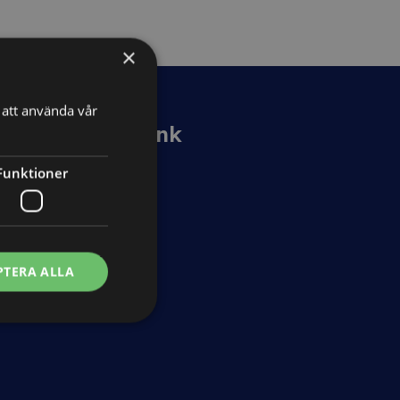
×
att använda vår
Kunskapsbank
Guider
Funktioner
Avtalsmallar
Nyheter
Ordlista
PTERA ALLA