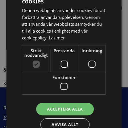
Chef vid Skatteverkets rättsavdelning. Ansvarig
cookies
för ämnesområdena insolvensrätt, internationell
Denna webbplats använder cookies för att
beskattning, ideella föreningar, stiftelser och
förbättra användarupplevelsen. Genom
skattebetalningslagen
att använda vår webbplats samtycker du
till alla cookies i enlighet med vår
Lärare i straffrätt på juristlinjen vid Stockholms
cookiepolicy.
Läs mer
universitet
Biträdande jurist vid Advokatfirman Kerstin
Strikt
Prestanda
Inriktning
Koorti AB
nödvändigt
Språk:
Funktioner
Svenska och engelska
Rådgivning
ACCEPTERA ALLA
Min bolagsjurist
AVVISA ALLT
Ombud