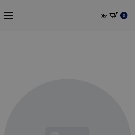
0
0
kr