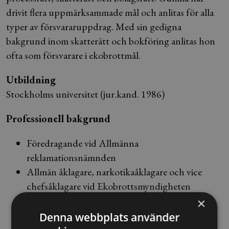
drivit flera uppmärksammade mål och anlitas för alla
typer av försvararuppdrag. Med sin gedigna
bakgrund inom skatterätt och bokföring anlitas hon
ofta som försvarare i ekobrottmål.
Utbildning
Stockholms universitet (jur.kand. 1986)
Professionell bakgrund
Föredragande vid Allmänna
reklamationsnämnden
Allmän åklagare, narkotikaåklagare och vice
chefsåklagare vid Ekobrottsmyndigheten
Tjänstgöring hos Riksåklagaren samt som
×
domare (adjungerad ledamot) i Svea hovrätt
Denna webbplats använder