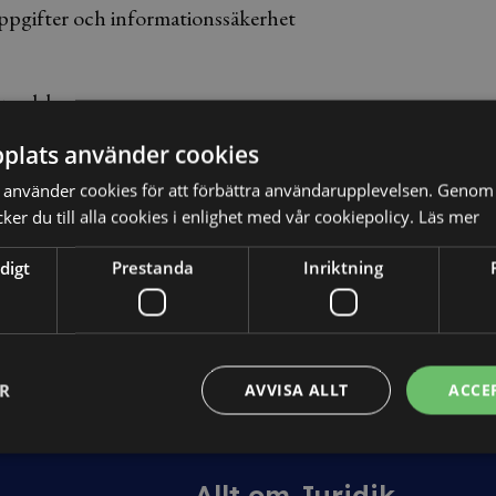
pgifter och informationssäkerhet
engelska
plats använder cookies
använder cookies för att förbättra användarupplevelsen. Genom 
er du till alla cookies i enlighet med vår cookiepolicy.
Läs mer
Utbildning
digt
Prestanda
Inriktning
Kurser
tt
Kurspaket
ER
AVVISA ALLT
ACCE
Abonnemang
Webbinarium
Allt om Juridik