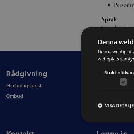
Personup
Språk
Svenska och 
Denna webb
Denna webbplats 
webbplats samtyck
Rådgivning
Avtal
Strikt nödvän
Min bolagsjurist
Avtalshantering
Testa kostnadsfri
Ombud
VISA DETALJ
Kontakt
Logga in