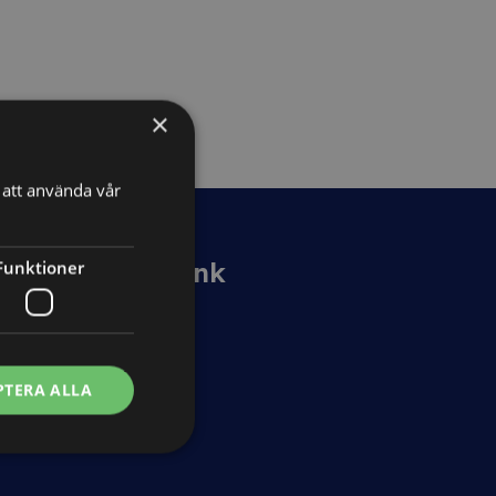
×
att använda vår
Kunskapsbank
Funktioner
Guider
Avtalsmallar
PTERA ALLA
Nyheter
Ordlista