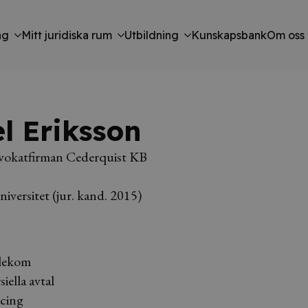
ng
Mitt juridiska rum
Utbildning
Kunskapsbank
Om oss
l Eriksson
okatfirman Cederquist KB
iversitet (jur. kand. 2015)
lekom
ella avtal
cing