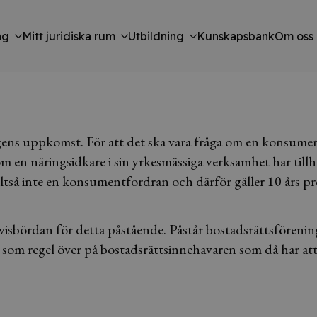
ng
Mitt juridiska rum
Utbildning
Kunskapsbank
Om oss
gens uppkomst. För att det ska vara fråga om en konsumentf
 som en näringsidkare i sin yrkesmässiga verksamhet har ti
alltså inte en konsumentfordran och därför gäller 10 års pr
isbördan för detta påstående. Påstår bostadsrättsförening
 som regel över på bostadsrättsinnehavaren som då har att 