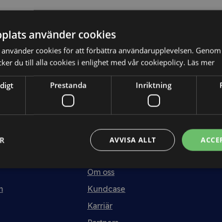
plats använder cookies
Utbildning
använder cookies för att förbättra användarupplevelsen. Genom 
er du till alla cookies i enlighet med vår cookiepolicy.
Läs mer
Kurser
digt
Prestanda
Inriktning
tt
Kurspaket
Abonnemang
Webbinarium
ER
AVVISA ALLT
ACCE
Allt om Juridik
Om oss
m
Kundcase
Karriär