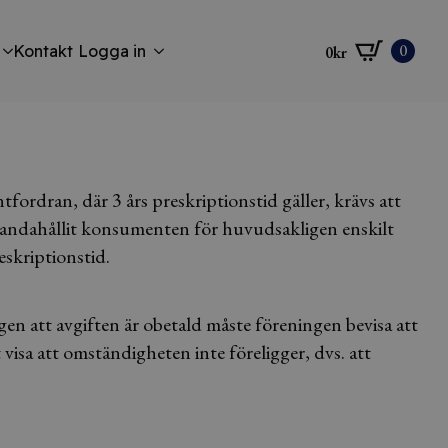
0
Kontakt
Logga in
0
kr
ordran, där 3 års preskriptionstid gäller, krävs att
llhandahållit konsumenten för huvudsakligen enskilt
eskriptionstid.
en att avgiften är obetald måste föreningen bevisa att
visa att omständigheten inte föreligger, dvs. att