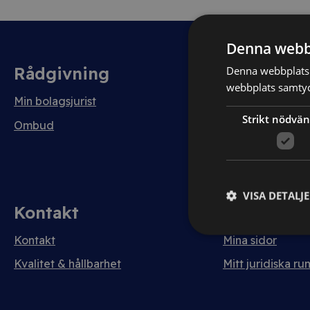
Denna webb
Rådgivning
Avtal
Denna webbplats 
webbplats samtyck
Min bolagsjurist
Avtalshantering
Strikt nödvän
Testa kostnadsfri
Ombud
VISA DETALJ
Kontakt
Logga in
Kontakt
Mina sidor
Kvalitet & hållbarhet
Mitt juridiska ru