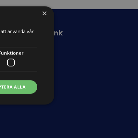
×
Kunskapsbank
att använda vår
Guider
Funktioner
Avtalsmallar
Nyheter
Ordlista
PTERA ALLA