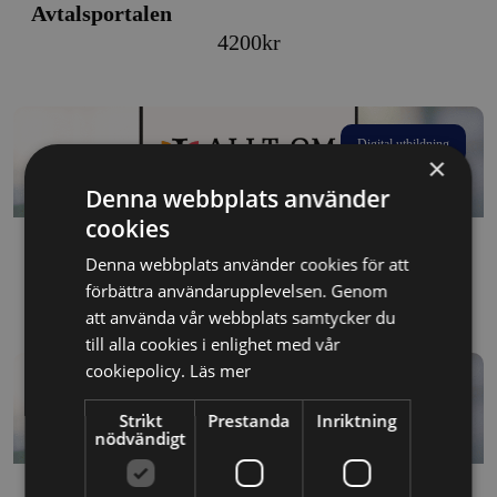
Avtalsportalen
4200
kr
Digital utbildning
×
Denna webbplats använder
cookies
Avtalsportalen
Denna webbplats använder cookies för att
Price
450
kr
–
4200
kr
förbättra användarupplevelsen. Genom
att använda vår webbplats samtycker du
range:
till alla cookies i enlighet med vår
450kr
cookiepolicy.
Läs mer
through
Digital utbildning
4200kr
Strikt
Prestanda
Inriktning
nödvändigt