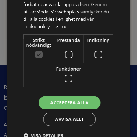
förbättra användarupplevelsen. Genom
VD-avtalet
att använda vår webbplats samtycker du
Specificerar VD:ns ansvar, befogenheter och
till alla cookies i enlighet med vår
ersättning, vilket bidrar till en klar
cookiepolicy.
Läs mer
ledningsstruktur och förebygger konflikter.
Strikt
Prestanda
Inriktning
nödvändigt
Läs mer här
Funktioner
Rådgivning
Min bolagsjurist
ACCEPTERA ALLA
Ombud
AVVISA ALLT
Avtal
Avtalshantering
VISA DETALJER