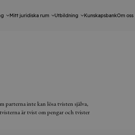
ng
Mitt juridiska rum
Utbildning
Kunskapsbank
Om oss
parterna inte kan lösa tvisten själva,
visterna är tvist om pengar och tvister