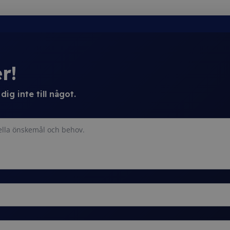
r!
ig inte till något.