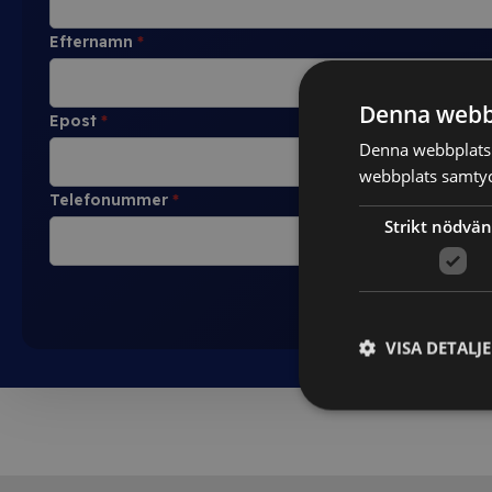
Efternamn
*
Denna webb
Epost
*
Denna webbplats 
webbplats samtyck
Telefonummer
*
Strikt nödvän
VISA DETALJ