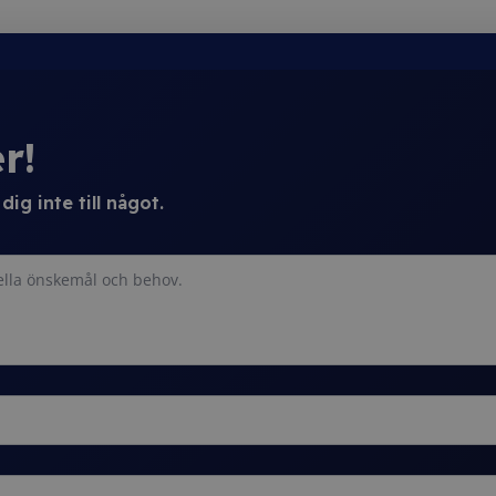
r!
ig inte till något.