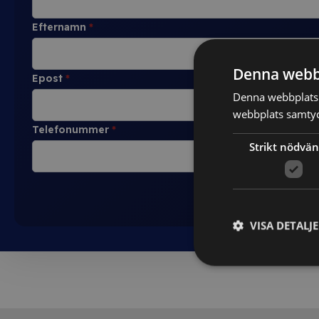
Efternamn
*
Denna webb
Epost
*
Denna webbplats 
webbplats samtyck
Telefonummer
*
Strikt nödvän
VISA DETALJ