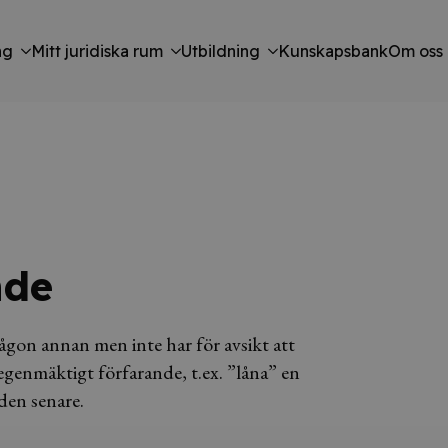
ng
Mitt juridiska rum
Utbildning
Kunskapsbank
Om oss
nde
ågon annan men inte har för avsikt att
 egenmäktigt förfarande, t.ex. ”låna” en
den senare.