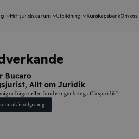
ng
Mitt juridiska rum
Utbildning
Kunskapsbank
Om oss
dverkande
r Bucaro
sjurist, Allt om Juridik
ågra frågor eller funderingar kring affärsjuridik?
kostnadsfri rådgivning