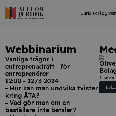
Juridisk rådgivni
Webbinarium
Me
Vanliga frågor i
Olive
entreprenadrätt - för
Bolag
entreprenörer
Har du n
12:00 - 12/3 2024
- Hur kan man undvika tvister
Boka 
kring ÄTA?
- Vad gör man om en
beställare inte betalar?