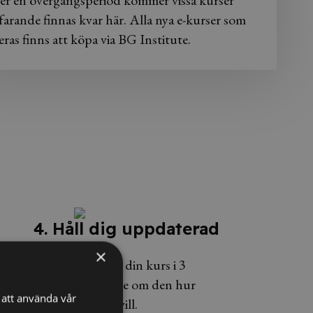
er en övergångsperiod kommer vissa kurser
farande finnas kvar här. Alla nya e-kurser som
eras finns att köpa via BG Institute.
4. Håll dig uppdaterad
×
Du har tillgång till din kurs i 3
månader och kan se om den hur
att använda vår
många gånger du vill.