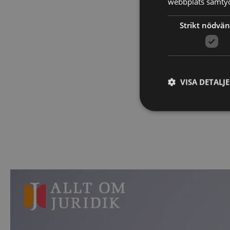
webbplats samtyck
2. Testa 
Strikt nödvän
Efter kursen sät
på prov för att s
tagit till dig inn
VISA DETALJ