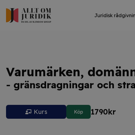
Juridisk rådgivni
Varumärken, domänn
- gränsdragningar och str
1790
kr
Kurs
Köp