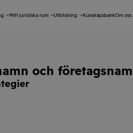
ng
Mitt juridiska rum
Utbildning
Kunskapsbank
Om oss
amn och företagsna
ategier