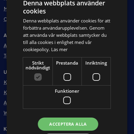
Denna webbplats använder
Min bolagsjurist
cookies
Ombud
Denna webbplats använder cookies för att
förbättra användarupplevelsen. Genom
att använda vår webbplats samtycker du
Avtal
till alla cookies i enlighet med vår
Avtalshantering
cookiepolicy.
Läs mer
Testa kostnadsfritt
Strikt
Prestanda
Inriktning
nödvändigt
Utbildning
Kurser
Funktioner
Kurspaket
Abonnemang
Webbinarium
ACCEPTERA ALLA
Kunskapsbank